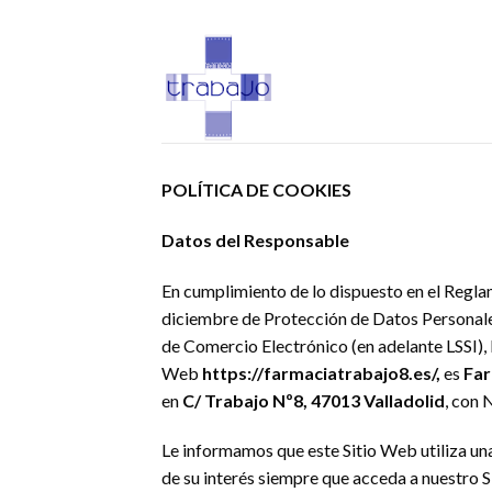
Skip
to
content
POLÍTICA DE COOKIES
Datos del Responsable
En cumplimiento de lo dispuesto en el Regl
diciembre de Protección de Datos Personales 
de Comercio Electrónico (en adelante LSSI), 
Web
https://farmaciatrabajo8.es/,
es
Far
en
C/ Trabajo Nº8, 47013 Valladolid
, con 
Le informamos que este Sitio Web utiliza una
de su interés siempre que acceda a nuestro S