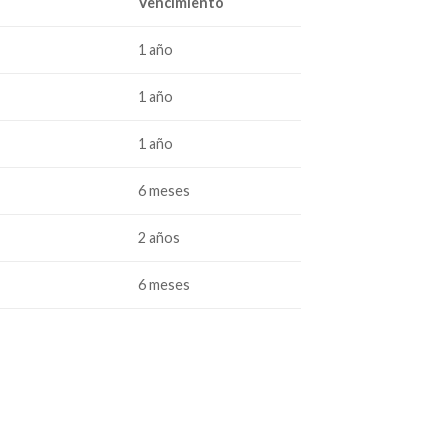
Vencimiento
1 año
1 año
1 año
6 meses
2 años
6 meses