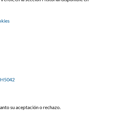
okies
/PH5042
tanto su aceptación o rechazo.