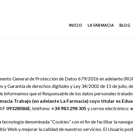
INICIO
LA FARMACIA
BLOG
amento General de Protección de Datos 679/2016 en adelante (RGP
y Garantía de derechos digitales y Ley 34/2002 de 11 de julio, de
le informamos que el Responsable de los datos personales tratados 
macia Trabajo (en adelante La Farmacia) cuyo titular es E
NIF
09328086E
, teléfono:
+34 983 298 305
y correo electrónico:
e
 tecnología denominada “Cookies” con el fin de facilitar la naveg
itio Web y mejorar la calidad de nuestros servicios. El Usuario po