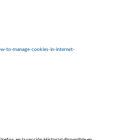
w-to-manage-cookies-in-internet-
irefox, en la sección Historial disponible en