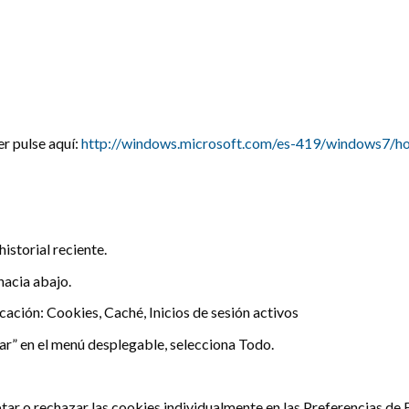
r pulse aquí:
http://windows.microsoft.com/es-419/windows7/ho
historial reciente.
 hacia abajo.
ficación: Cookies, Caché, Inicios de sesión activos
ar” en el menú desplegable, selecciona Todo.
tar o rechazar las cookies individualmente en las Preferencias de F